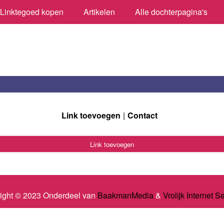
Linktegoed kopen
Artikelen
Alle dochterpagina's
Link toevoegen
Contact
Link toevoegen
ight © 2023 Onderdeel van
BaakmanMedia
&
Vrolijk Internet S